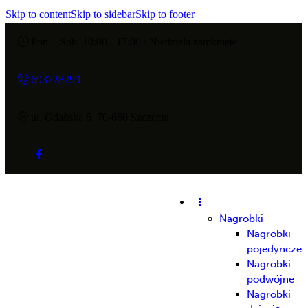
Skip to content
Skip to sidebar
Skip to footer
Pon. - Sob. 10:00 - 17:00 / Niedziela zamknięte
693728299
ul. Gdańska 6, 70-660 Szczecin
Nagrobki
Nagrobki
pojedyncze
Nagrobki
podwójne
Nagrobki