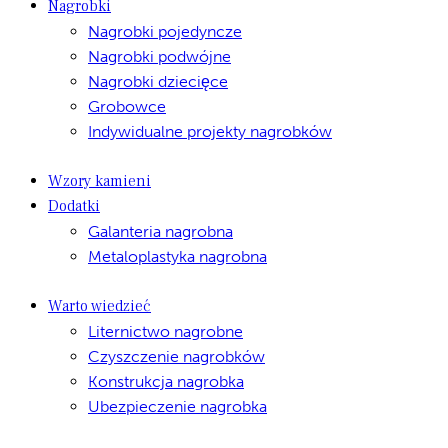
Nagrobki
Nagrobki pojedyncze
Nagrobki podwójne
Nagrobki dziecięce
Grobowce
Indywidualne projekty nagrobków
Wzory kamieni
Dodatki
Galanteria nagrobna
Metaloplastyka nagrobna
Warto wiedzieć
Liternictwo nagrobne
Czyszczenie nagrobków
Konstrukcja nagrobka
Ubezpieczenie nagrobka