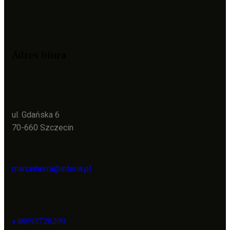
Adres biura
ul. Gdańska 6
70-660 Szczecin
marcinherra@interia.pl
+48693728299