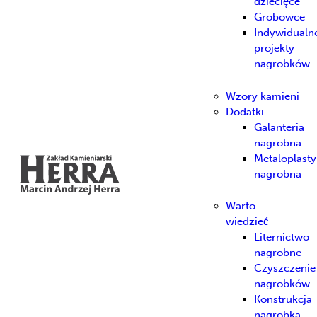
dziecięce
Grobowce
Indywidualn
projekty
nagrobków
Wzory kamieni
Dodatki
Galanteria
nagrobna
Metaloplast
nagrobna
Warto
wiedzieć
Liternictwo
nagrobne
Czyszczenie
nagrobków
Konstrukcja
nagrobka