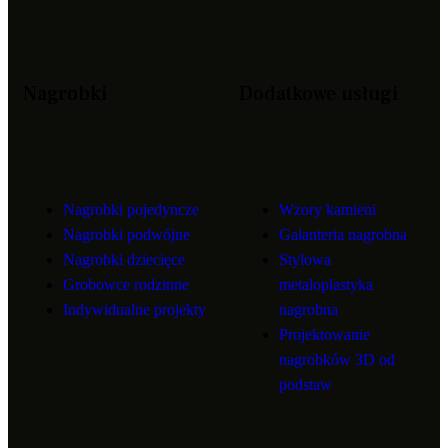
Nagrobki
Dodatkowe usługi
Nagrobki pojedyncze
Wzory kamieni
Nagrobki podwójne
Galanteria nagrobna
Nagrobki dziecięce
Stylowa
Grobowce rodzinne
metaloplastyka
Indywidualne projekty
nagrobna
Projektowanie
nagrobków 3D od
podstaw